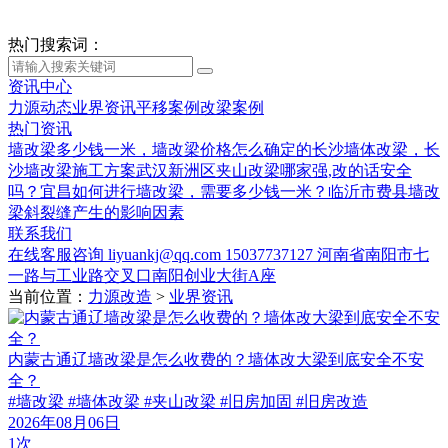
热门搜索词：
资讯中心
力源动态
业界资讯
平移案例
改梁案例
热门资讯
墙改梁多少钱一米，墙改梁价格怎么确定的
长沙墙体改梁，长
沙墙改梁施工方案
武汉新洲区夹山改梁哪家强,改的话安全
吗？
宜昌如何进行墙改梁，需要多少钱一米？
临沂市费县墙改
梁斜裂缝产生的影响因素
联系我们
在线客服咨询
liyuankj@qq.com
15037737127
河南省南阳市七
一路与工业路交叉口南阳创业大街A座
当前位置：
力源改造
>
业界资讯
内蒙古通辽墙改梁是怎么收费的？墙体改大梁到底安全不安
全？
#墙改梁 #墙体改梁 #夹山改梁 #旧房加固 #旧房改造
2026年08月06日
1次