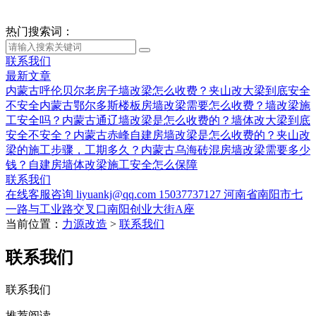
热门搜索词：
联系我们
最新文章
内蒙古呼伦贝尔老房子墙改梁怎么收费？夹山改大梁到底安全
不安全
内蒙古鄂尔多斯楼板房墙改梁需要怎么收费？墙改梁施
工安全吗？
内蒙古通辽墙改梁是怎么收费的？墙体改大梁到底
安全不安全？
内蒙古赤峰自建房墙改梁是怎么收费的？夹山改
梁的施工步骤，工期多久？
内蒙古乌海砖混房墙改梁需要多少
钱？自建房墙体改梁施工安全怎么保障
联系我们
在线客服咨询
liyuankj@qq.com
15037737127
河南省南阳市七
一路与工业路交叉口南阳创业大街A座
当前位置：
力源改造
>
联系我们
联系我们
联系我们
推荐阅读