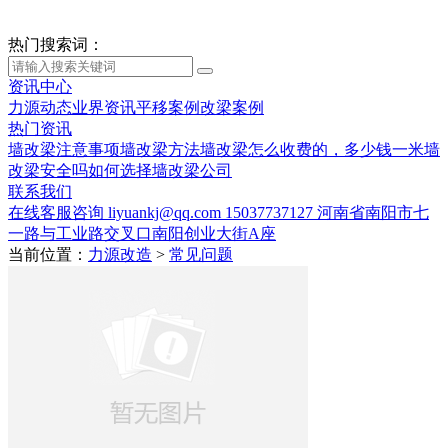
热门搜索词：
资讯中心
力源动态
业界资讯
平移案例
改梁案例
热门资讯
墙改梁注意事项
墙改梁方法
墙改梁怎么收费的，多少钱一米
墙
改梁安全吗
如何选择墙改梁公司
联系我们
在线客服咨询
liyuankj@qq.com
15037737127
河南省南阳市七
一路与工业路交叉口南阳创业大街A座
当前位置：
力源改造
>
常见问题